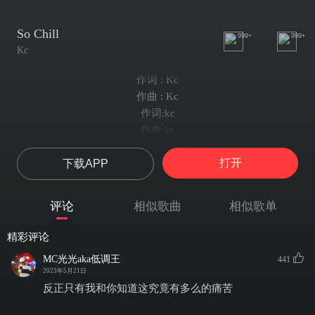
So Chill
999+
999+
Kc
作词 : Kc
作曲 : Kc
作词:kc
作曲:kc
制作人：Kc
打开
下载APP
混音：GhettoKidOG
So Chill
Wonderful life
评论
相似歌曲
相似歌单
So Chill
Beautiful Night
精彩评论
So Chill
MC光光aka低调王
441
我依然在
2023年5月21日
So Chill
反正只有我和你知道这究竟有多么的痛苦
光阴不再