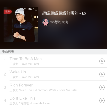
109.1万
歌单
超级超级超级好听的Rap
wo想吃大肉
歌曲列表
Time To Be A Man
1
王以太
- Love Me Later
Wake Up
2
王以太
- Love Me Later
Rich Forever
3
王以太 / Rich The Kid / Armani White
- Love Me Later
Do It Like This
4
王以太 / 马思唯
- Love Me Later