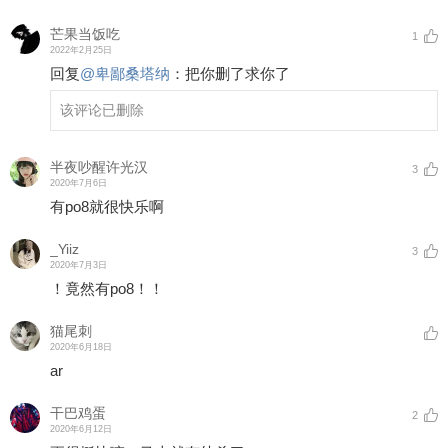
芒果当饭吃
1
2022年2月25日
回复
@
卑鄙桑塔纳
：
把你删了求你了
该评论已删除
半夜吵醒许光汉
3
2020年7月6日
有po8就很快乐啊
_Yiiz
3
2020年7月3日
！竟然有po8！！
猫尾刺
2020年6月18日
ar
干巴鸡蛋
2
2020年6月12日