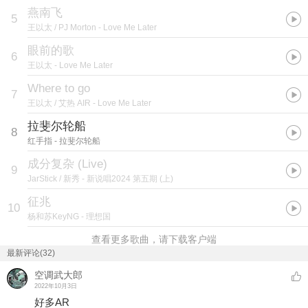
燕南飞
5
王以太 / PJ Morton
- Love Me Later
眼前的歌
6
王以太
- Love Me Later
Where to go
7
王以太 / 艾热 AIR
- Love Me Later
拉斐尔轮船
8
红手指
- 拉斐尔轮船
成分复杂 (Live)
9
JarStick / 新秀
- 新说唱2024 第五期 (上)
征兆
10
杨和苏KeyNG
- 理想国
查看更多歌曲，请下载客户端
最新评论(32)
空调武大郎
2022年10月3日
好多AR