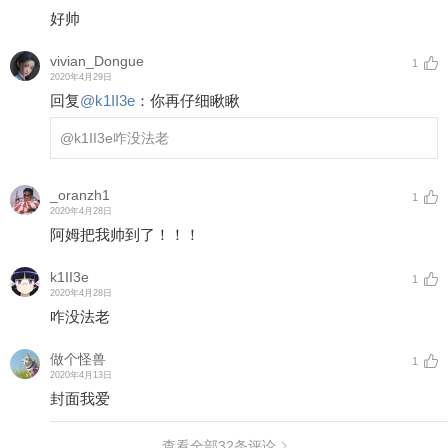
好帅
vivian_Dongue
1
2020年4月29日
回复
@
k1II3e
：
你再仔细瞅瞅
@k1II3e
咋没法老
_oranzh1
1
2020年4月28日
阿姆把我帅到了！！！
k1II3e
1
2020年4月28日
咋没法老
做个怪兽
1
2020年4月13日
封面我爱
查看全部
32
条评论