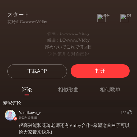
スタート
999+
251
花玲/LCwwww/Vfdby
作曲 : LCwwww/Vfdby
编曲 : LCwwww/Vfdby
諦めないでこれで何回目
这是第几次对自己说
自分に言い聞かせて
不要放弃
打开
下载APP
雨がやまない晴れの日
雨下不停的朗朗晴空
きっとそんなこともある
评论
相似歌曲
相似歌单
这种情况也不奇怪
こっち向いて
精彩评论
看向这里
もっと寄って
Yamikawa_c
182
再靠近一些
2022年10月8日
振り向かないでね
很高兴能和花玲老师还有Vfdby合作~希望这首曲子可以
不要回头
给大家带来快乐!
手を繋いで