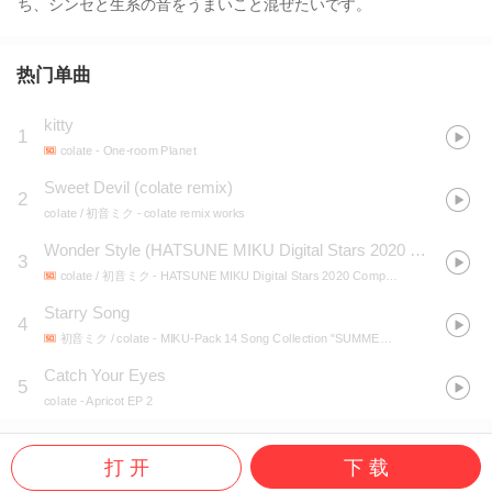
ち、シンセと生系の音をうまいこと混ぜたいです。
热门单曲
kitty
1
colate
- One-room Planet
Sweet Devil (colate remix)
2
colate / 初音ミク
- colate remix works
Wonder Style
(
HATSUNE MIKU Digital Stars 2020 テーマソング
3
colate / 初音ミク
- HATSUNE MIKU Digital Stars 2020 Compilation
Starry Song
4
初音ミク / colate
- MIKU-Pack 14 Song Collection "SUMMER TIME"
Catch Your Eyes
5
colate
- Apricot EP 2
打 开
下 载