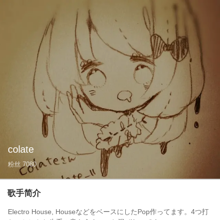
colate
粉丝
7080
歌手简介
Electro House, HouseなどをベースにしたPop作ってます。4つ打