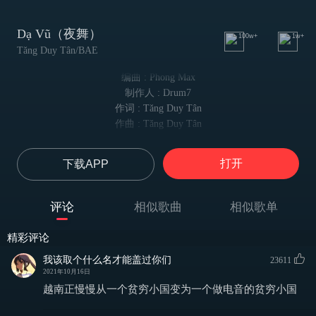
Dạ Vũ（夜舞）
100w+
1w+
Tăng Duy Tân/BAE
编曲 : Phong Max
制作人 : Drum7
作词 : Tăng Duy Tân
作曲 : Tăng Duy Tân
Khi màn đêm vừa buông
当夜幕降临
打开
下载APP
Mưa vừa tuôn ở trên mái hiên
雨落在屋檐
Em vẫn cứ uống
评论
相似歌曲
相似歌单
她还在喝
Sương còn vương hàng trăm
精彩评论
露水犹在
nỗi đau như kéo em xuống
我该取个什么名才能盖过你们
23611
2021年10月16日
万千痛苦将她击倒
Nơi vực sâu tận cùng trái tim khô cằn sỏi đá
越南正慢慢从一个贫穷小国变为一个做电音的贫穷小国
在那 她心深处 已不再有任何希望