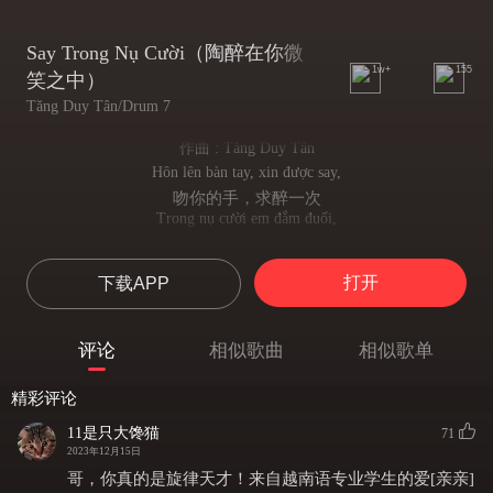
Say Trong Nụ Cười（陶醉在你微
1w+
155
笑之中）
Tăng Duy Tân/Drum 7
作曲 : Tăng Duy Tân
Hôn lên bàn tay, xin được say,
吻你的手，求醉一次
Trong nụ cười em đắm đuối,
陶醉在你微笑之中
Hôn lên bờ môi, yêu người thôi,
打开
下载APP
吻上你的嘴唇，爱上你了
Yêu từ khi ta thấy nhau.
初见就爱上了你
评论
相似歌曲
相似歌单
Yêu em đậm sâu, yêu dài lâu,
爱你刻骨铭心，爱你长长久久
精彩评论
Như ngày đầu em bước tới. Ù ớ ơ ờ.
爱你如初
11是只大馋猫
71
Hôn lên bờ vai, không hề sai,
2023年12月15日
吻你的肩膀，没错
哥，你真的是旋律天才！来自越南语专业学生的爱[亲亲]