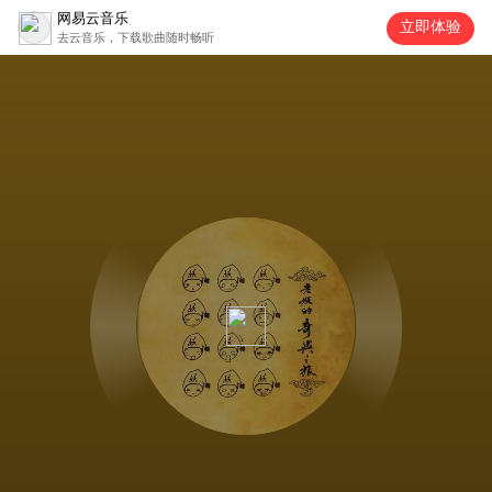
网易云音乐
立即体验
去云音乐，下载歌曲随时畅听