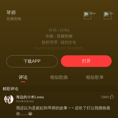
琴师
100w+
1w+
音频怪物
作词 : EDIQ
作曲 : 音频怪物
版权管理 : 猛犸文化
「版权所有未经许可请勿翻唱」
若为此弦声寄入一段情
打开
下载APP
北星遥远与之呼应
再为你取出这把桐木琴
我又弹到如此用心
评论
相似歌曲
相似歌单
为我解开脚腕枷锁的那个你
哼着陌生乡音走在宫闱里
精彩评论
我为君王抚琴时转头看到你
海边的小米Leona
53693
弦声中深藏初遇的情绪
2014年10月14日
月光常常常常到故里
我还以为是嫔妃和琴师的故事 = = 还吹了灯让我拥抱着
送回多少离人唏嘘
你……😭