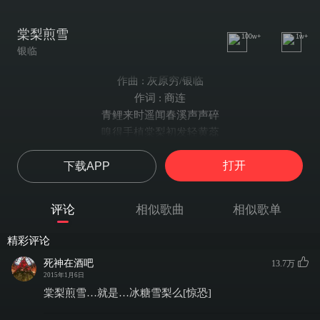
棠梨煎雪
100w+
1w+
银临
作曲 : 灰原穷/银临
作词 : 商连
青鲤来时遥闻春溪声声碎
嗅得手植棠梨初发轻黄蕊
待小暑悄过 新梨渐垂
打开
下载APP
来邀东邻女伴撷果缓缓归
旧岁采得枝头细雪
今朝飘落胭脂梨叶
评论
相似歌曲
相似歌单
轻挼草色二三入卷
细呷春酒淡始觉甜
精彩评论
依旧是
死神在酒吧
13.7万
偏爱枕惊鸿二字入梦的时节
2015年1月6日
烛火惺忪却可与她漫聊彻夜
棠梨煎雪…就是…冰糖雪梨么[惊恐]
早春暮春 酒暖花深