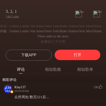
3, 2, 1
1w+
433
24kGoldn
作词 : Golden Landis Von Jones/Omer Fedi/Blake Slatkin/Nick Mira/Donald Andrews/Tatiana Tenise Matthews
作曲 : Golden Landis Von Jones/Omer Fedi/Blake Slatkin/Nick Mira/Donald Andrews/Tatiana Tenise Matthews
Three sides to the story
故事的三个方面
Yours and mine, and the goddamn truth, girl
关于你，关于我，还有这真相
打开
下载APP
Two lies that you told me
你对我撒了两个谎
Say you love me, and you hate me, I don't know what to do girl
评论
相似歌曲
相似歌单
说你爱我，又说你恨我，我不知道该怎么办
One thing for sure, you can back that ass up and baby I want more
精彩评论
有一件事是肯定的，你可以回来投入我的怀抱，和宝贝我想要更多
But I need to know, can you make me a promise to always be honest?
Klay137
130
但我需要知道，你能保证永远诚实吗?
2021年2月18日
****ed up, you put my heart in a headlock
众所周知 数完321后...
完犊子，你把我的心掐死了
Usually it’s me that only want to make the bed rock