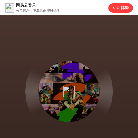
网易云音乐
立即体验
去云音乐，下载歌曲随时畅听