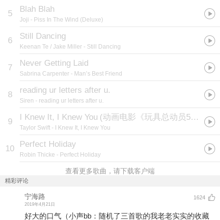
Blah Blah
5
Joji
- Piss In The Wind (Deluxe)
Still Dancing
6
Keenan Te / Jake Miller
- Still Dancing
Never Getting Laid
7
Sabrina Carpenter
- Man’s Best Friend
reading ur letters after u.
8
Siren
- reading ur letters after u.
I Knew It, I Knew You
(
动画电影《玩具总动员5》原声单曲
9
Taylor Swift
- I Knew It, I Knew You
Perfect Holiday
10
Robin Thicke
- Perfect Holiday
查看更多歌曲，请下载客户端
精彩评论
宁海路
1624
2019年4月21日
好大的口气（小声bb：随机了三首歌的我老老实实的收藏