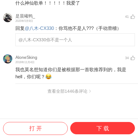
什么神仙歌单！！！！！我爱了
是晨曦鸭_
41
2020年5月9日
回复
@
八木-CX330
：
你骂他不是人???（手动滑稽）
@八木-CX330
你不是一个人
AloneSking
34
2018年11月4日
我也莫名想知道你们是被根据那一首歌推荐到的，我是
hell，你们呢？
查看全部
1446
条评论
打 开
下 载