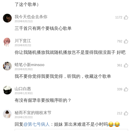
了这个歌单）
我今天也会去杀你
1172
2019年6月21日
三千首只有两个要钱良心歌单
川下贫江
792
2019年8月2日
你让我随机播放我就随机播放岂不是显得我很没面子 好吧
蜡笔小新minsoo
361
2019年8月26日
我不要你觉得我要我觉得，听我的，收藏这个歌单
山口白惠
339
2019年1月30日
有没有倔犟非要按顺序听的？
秘而不宣的细枝末节
212
2019年2月22日
回复
@
第七号病人
：
姐妹 算出来难道不是小时吗