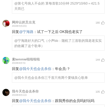
@第七号病人
不会的 算每首歌10分钟 2529*10/60＝421.5
天而已
网抑云的叉出克
180
2019年5月22日
回复
@
宁海路
：
试了一下之后 OK我也老实了
@宁海路
好大的口气（小声bb：随机了三首歌的我老老实实
的收藏了这个歌单）
素temmie啦啦啦啦
144
2019年8月7日
回复
@
我今天也会去杀你
：
年会员:？
@我今天也会去杀你
三千首只有两个要钱良心歌单
我今天也会去杀你
105
2019年8月11日
回复
@
我今天也会去杀你
：
跟我秀你的会员吗好玩吗