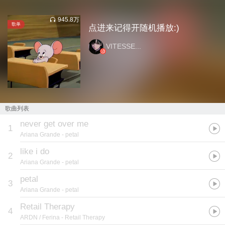
945.8万
歌单
点进来记得开随机播放:)
VITESSE...
歌曲列表
never get over me
1
Ariana Grande
- petal
like i do
2
Ariana Grande
- petal
petal
3
Ariana Grande
- petal
Retail Therapy
4
ARDN / Ferina
- Retail Therapy