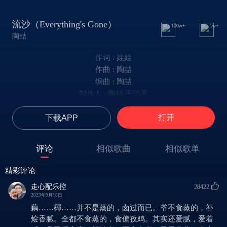
流沙（Everything's Gone）
100w+
1w+
陶喆
作词 : 娃娃
作曲 : 陶喆
编曲 : 陶喆
制作人 : 陶喆/王治平
昨天晚上的事
打开
下载APP
我看 没有什么好谈的吧
我看就这样吧
Oh Yeah Oh
评论
相似歌曲
相似歌单
并不是真的 路过而已
也不是真的 不会想你
精彩评论
全都不是真的 是骗自己
走心配乐控
28422
其实还爱你 爱着你
2023年9月16日
我以为我早想清楚
藕……椰……并不是蒸的，卤过而已。爷不食蒸的，补
不由自主 恍恍惚惚 又走回头路
烩香腻。全都不食蒸的，食偏孜鸡。其实还爱腻，爱着