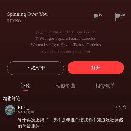
Spinning Over You
1w+
336
REYKO
作曲 : Fatima Cardelus/Igor Fezjula
作词 : Igor Fejzula/Fatima Cardelus
Written by：Igor Fejzula/Fatima Cardelus
My head is spinning over you
因为你，我头晕目眩
I think I'm losing my defenses
打开
下载APP
我想，此刻我正被迫失去防卫
And when I'm standing next to you
当我站在你身边的时候
评论
相似歌曲
相似歌单
I feel the failure of my senses
不得不承认，我完全沦陷在你的魔力
精彩评论
You keep me locked under your spell
你紧紧的把我控制在咒语的牢笼下
E10n_
313
I think I'm losing my direction
2021年2月9日
我想，此刻我正迷失于汪洋
终于再次上架了，要不是年度总结我都不知道这歌竟然
And when I hear you say my name
偷偷被删除了