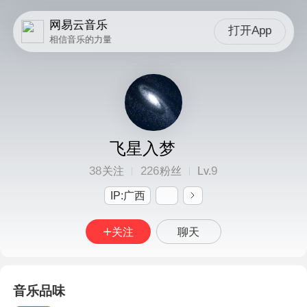
网易云音乐
打开App
相信音乐的力量
飞星入梦
38
226
9
关注
粉丝
Lv.
IP:广西
关注
聊天
音乐品味