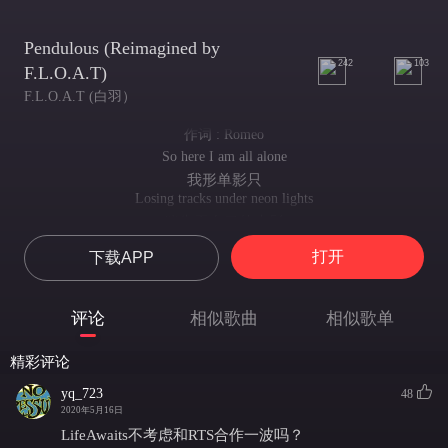
Pendulous (Reimagined by
242
103
F.L.O.A.T)
F.L.O.A.T (白羽）
作词 : Romeo
So here I am all alone
我形单影只
Losing tracks under neon lights
迷失于夺目的光影
I promise you it ain’t hurts
打开
下载APP
当浪漫烟消云散
When they say there’s no romance left
伤痛也不复存在
评论
相似歌曲
相似歌单
Our remorse lying on the ground
留下的只有无尽的痛悔
精彩评论
No cover for the wounds
在凛冽的料峭中暴露无遗
yq_723
48
So whats the point of these all
2020年5月16日
所以这一切意义何在
LifeAwaits不考虑和RTS合作一波吗？