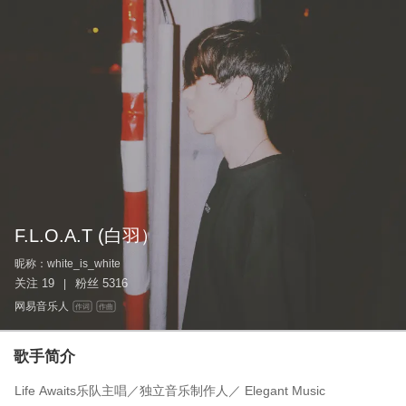
F.L.O.A.T (白羽）
昵称：
white_is_white
关注
19
粉丝
5316
|
网易音乐人
作词
作曲
歌手简介
Life Awaits乐队主唱／独立音乐制作人／ Elegant Music