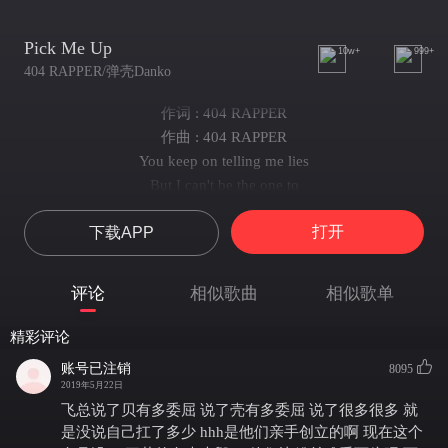
Pick Me Up
10w+
999+
404 RAPPER/弹壳Danko
作词 : 404 RAPPER
作曲 : 404 RAPPER
You keep on telling me lies
But I can't be the one to
Swoop you up
打开
下载APP
And superman you
Superman you
You keep on wasting your time
评论
相似歌曲
相似歌单
But I can't be the one to
Swoop you up
精彩评论
And superman you
账号已注销
8095
Superman you
2019年5月22日
从小在最底层摸爬滚打
飞总说了贝有多委屈 说了壳有多委屈 说了很多很多 就
被亲朋好友们嘲笑
是没说自己扛了多少 hhh是他们亲手创立的啊 现在这个