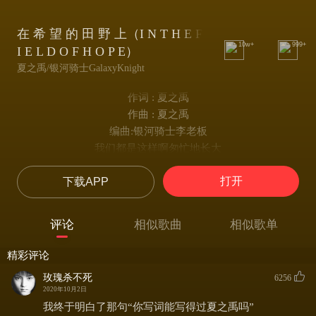
在 希 望 的 田 野 上（I N T H E F
10w+
999+
I E L D O F H O P E）
夏之禹/银河骑士GalaxyKnight
作词 : 夏之禹
作曲 : 夏之禹
编曲:银河骑士李老板
我们都是这样啊匆忙地长大
那些疑问啊从来没人能回答
打开
下载APP
当时间不再是时间 你看到万物苏醒
种子发芽 苗芽开花
在希望的田野上 尽情的摇摆歌唱
评论
相似歌曲
相似歌单
有腐败的虫眼 也有雨露阳光
一代一代不都是在这儿诞生和消亡
精彩评论
别哭啊 无论什么时候什么地方
玫瑰杀不死
6256
再把时间看作时间 难免留下印痕
2020年10月2日
就像软嘴唇说的 一切都是过程
我终于明白了那句“你写词能写得过夏之禹吗”