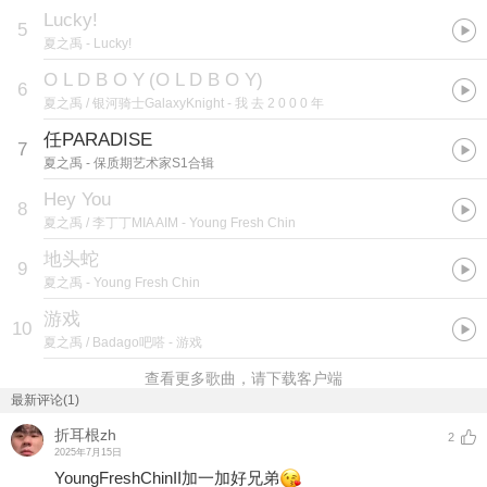
Lucky!
5
夏之禹
- Lucky!
O L D B O Y
(
O L D B O Y
)
6
夏之禹 / 银河骑士GalaxyKnight
- 我 去 2 0 0 0 年
任PARADISE
7
夏之禹
- 保质期艺术家S1合辑
Hey You
8
夏之禹 / 李丁丁MIA AIM
- Young Fresh Chin
地头蛇
9
夏之禹
- Young Fresh Chin
游戏
10
夏之禹 / Badago吧嗒
- 游戏
查看更多歌曲，请下载客户端
最新评论(1)
折耳根zh
2
2025年7月15日
YoungFreshChinII加一加好兄弟