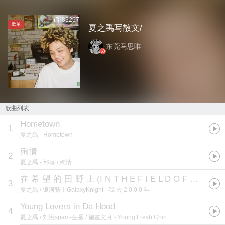
83297
歌单
夏之禹写散文/
东莞马思唯
歌曲列表
Hometown
1
夏之禹
- Hometown
殉情
2
夏之禹
- 部落 / 殉情
在 希 望 的 田 野 上
(
I N T H E F I E L D O F H O P E
)
3
夏之禹 / 银河骑士GalaxyKnight
- 我 去 2 0 0 0 年
Young Lovers in Da Hood
4
夏之禹 / 刘悦spam-生番 / 施鑫文月
- Young Fresh Chin