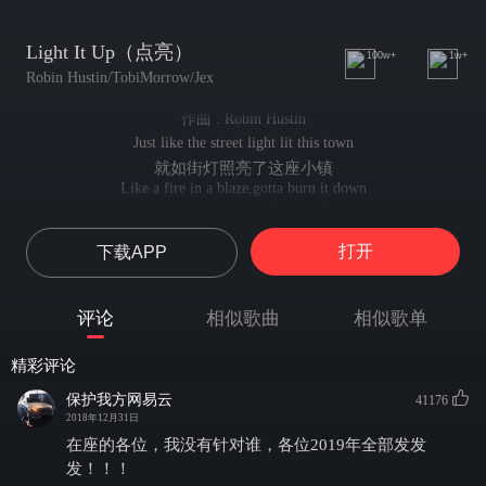
Light It Up（点亮）
100w+
1w+
Robin Hustin/TobiMorrow/Jex
作曲 : Robin Hustin
Just like the street light lit this town
就如街灯照亮了这座小镇
Like a fire in a blaze,gotta burn it down
就如熊熊烈火，即将燃尽
Can't be afraid to live this out
打开
下载APP
不必畏惧生活的到来
We got this far don't know how
不论如何，我们已前行了如此长远
评论
相似歌曲
相似歌单
I see danger in your eyes
你眼中透露出危险的信号
精彩评论
They know we'll burn down the night
人们知道我们会点燃这个夜晚
保护我方网易云
41176
Coming just like the sunrise
2018年12月31日
就像太阳升起般到来
在座的各位，我没有针对谁，各位2019年全部发发
You know that we gonna light it up
发！！！