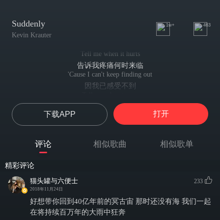
Suddenly
1w+
463
Kevin Krauter
Tell me when it hurts
告诉我疼痛何时来临
'Cause I can't keep finding out
因我已感受不到
Tell me when to cry
告诉我我要何时哭泣
打开
下载APP
'Cause I can't keep freaking out
因我已不再惊恐
Just when I convinced myself I couldn't live without
评论
相似歌曲
相似歌单
我曾言我无法独立过活
Pure coincidence, it never seemed to get me down
精彩评论
仅仅巧合，我亦不失落
But
猫头罐与六便士
233
但是
2018年11月24日
I'll follow in tow
好想带你回到40亿年前的冥古宙 那时还没有海 我们一起
我被束缚
在将持续百万年的大雨中狂奔
I'll follow this into the darkness