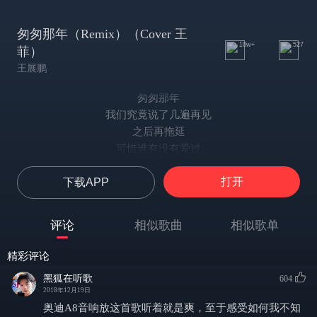
匆匆那年（Remix）（Cover 王
10w+
527
菲）
王展鹏
匆匆那年
我们究竟说了几遍再见
之后再拖延
可惜谁有没有爱过
不是一场七情上面的雄辩
打开
下载APP
匆匆那年
我们一时匆忙撂下
难以承受的诺言
评论
相似歌曲
相似歌单
只有等别人兑现
不怪那吻痕
精彩评论
还没积累成茧
黑狐在听歌
604
拥抱着冬眠
2018年12月19日
也没能羽化再成仙
奥迪A8音响放这首歌听着就是爽，至于感受如何我不知