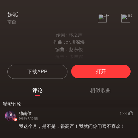
妖狐
1w+
486
南偿
作词 : 林之声
作曲 : 北川深海
编曲：赵东俊
混音：少年霜
云上万里是曾经
打开
下载APP
深情抚剑追忆
回首辗转衣襟
地下九幽是别离
评论
相似歌曲
生死轮回缘尽
一如停岸浮萍
精彩评论
邀月殿 丝竹音
帅南偿
1066
弥漫窗外楼亭
2018年7月20日
蜉蝣飞过仙草与往昔
我这个月，是不是，很高产！我就问你们喜不喜欢！
寄烟雨 黄昏去