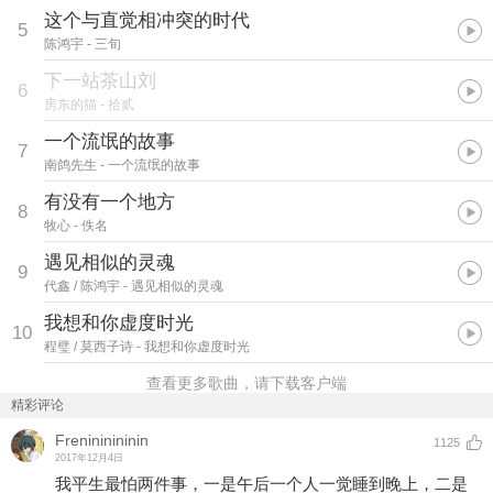
这个与直觉相冲突的时代
5
陈鸿宇
- 三旬
下一站茶山刘
6
房东的猫
- 拾贰
一个流氓的故事
7
南鸽先生
- 一个流氓的故事
有没有一个地方
8
牧心
- 佚名
遇见相似的灵魂
9
代鑫 / 陈鸿宇
- 遇见相似的灵魂
我想和你虚度时光
10
程璧 / 莫西子诗
- 我想和你虚度时光
查看更多歌曲，请下载客户端
精彩评论
Frenininininin
1125
2017年12月4日
我平生最怕两件事，一是午后一个人一觉睡到晚上，二是