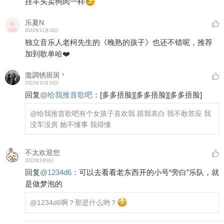
挂羊头卖狗肉一样
乐夏N
2022年11月18日
独立音乐人老柯先生的《晚熟的孩子》也还不错呢，推荐
加到歌单哈❤️
濫調锈斑斑丶
2022年10月16日
回复
@
给我推首歌吧
：
[多多捂脸]
[多多捂脸]
[多多捂脸]
@给我推首歌吧
有个女孩子喜欢我 跟我表白 我不敢答应 我
没车没房 她不懂事 我得懂
不太欢迎您
2022年2月8日
回复
@
1234d6
：
可以去看看老东西开的小号“旁白”乐队，就
是做梦泡的
@1234d6
啊？那是什么哟？