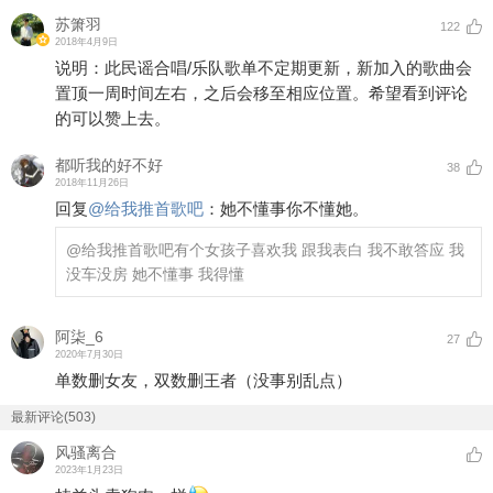
苏箫羽
122
2018年4月9日
说明：此民谣合唱/乐队歌单不定期更新，新加入的歌曲会
置顶一周时间左右，之后会移至相应位置。希望看到评论
的可以赞上去。
都听我的好不好
38
2018年11月26日
回复
@
给我推首歌吧
：
她不懂事你不懂她。
@给我推首歌吧
有个女孩子喜欢我 跟我表白 我不敢答应 我
没车没房 她不懂事 我得懂
阿柒_6
27
2020年7月30日
单数删女友，双数删王者（没事别乱点）
最新评论(503)
风骚离合
2023年1月23日