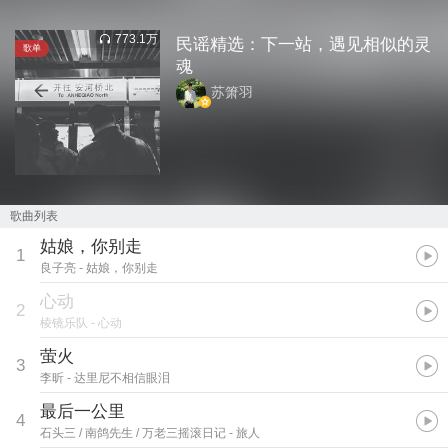
773.1万
民谣精选：下一站，遇见相似的灵
歌单
魂
苏箫羽
歌曲列表
姑娘，你别走
1
良子亮
- 姑娘，你别走
心动
2
棱镜乐队
- 心动
萤火
3
李昕
- 达里尼不相信眼泪
最后一公里
4
石头三 / 南鸽先生 / 万老三摇滚日记
- 旅人