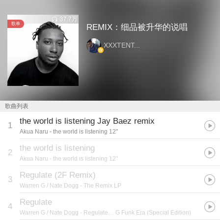
37.7万
歌单
REMIX：细品被升华的说唱
XXXTENT...
歌曲列表
the world is listening Jay Baez remix
1
Akua Naru
- the world is listening 12"
the world is listening
2
Akua Naru
- the world is listening 12"
Regulate (2F Remix)
3
Warren G / Nate Dogg
- The Remix LP
Regulate
4
Warren G / Nate Dogg
- Regulate… G Funk Era (Special Edition)