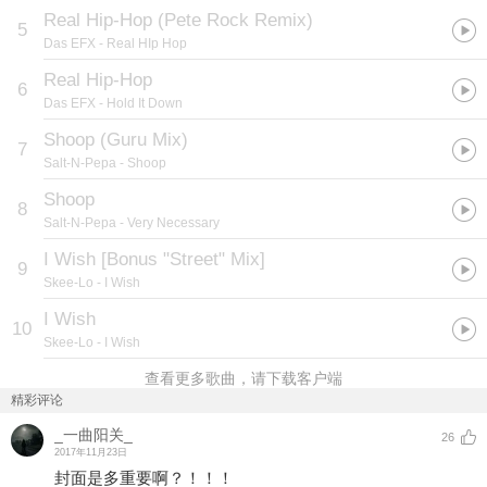
Real Hip-Hop (Pete Rock Remix)
5
Das EFX
- Real HIp Hop
Real Hip-Hop
6
Das EFX
- Hold It Down
Shoop (Guru Mix)
7
Salt-N-Pepa
- Shoop
Shoop
8
Salt-N-Pepa
- Very Necessary
I Wish [Bonus "Street" Mix]
9
Skee-Lo
- I Wish
I Wish
10
Skee-Lo
- I Wish
查看更多歌曲，请下载客户端
精彩评论
_一曲阳关_
26
2017年11月23日
封面是多重要啊？！！！