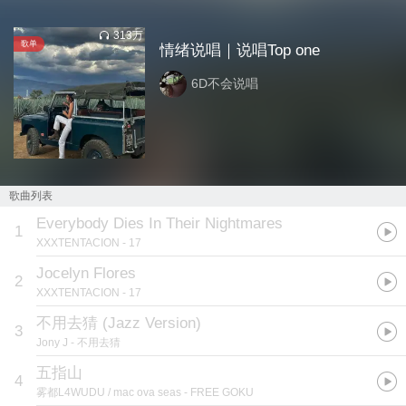
313万
歌单
情绪说唱｜说唱Top one
6D不会说唱
歌曲列表
Everybody Dies In Their Nightmares
1
XXXTENTACION
- 17
Jocelyn Flores
2
XXXTENTACION
- 17
不用去猜 (Jazz Version)
3
Jony J
- 不用去猜
五指山
4
雾都L4WUDU / mac ova seas
- FREE GOKU