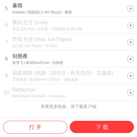
暴雨
5
Haiwee / 陆政廷Lil Jet / Buzzy
- 暴雨
飘向北方 (Live)
6
那吾克热-NW / 尤长靖
- 中国新说唱 第10期
堕落天使 (feat. Ice Paper)
7
高天佐 / Ice Paper
- To Zero
别熬夜
8
张雪飞 / 欧瑞SoulCore
- 别熬夜
说散就散
(
电影《前任3：再见前任》主题曲
)
9
艾福杰尼 / 黄旭BooM / 田羽生
- 说散就散
Reflection
10
BRENNAN SAVAGE
- Reflection
查看更多歌曲，请下载客户端
打 开
下 载