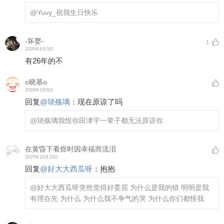
@Yuvy_
祝我生日快乐
-坏婴-
1
2026年4月3日
有26年的不
o晓慕o
2026年3月8日
回复
@
琰殇璃
：
现在原谅了吗
@琰殇璃
我恨你田津宇一辈子都无法原谅你
在黄昏下看煜时因幸福而流泪
2025年10月23日
回复
@
好大大西瓜呀
：
抱抱
@好大大西瓜呀
突然觉得好委屈 为什么是我的错 明明是我
有理在先 为什么 为什么我不争气的哭 为什么你们都怪我