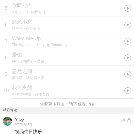
偷听对白
5
Joysaaaa
- 偷听对白
念念不忘
6
张震岳
- 远走高飞
Wake Me Up
7
The Weeknd
- Hurry Up Tomorrow
爱错
8
en（王翊恩）
- 爱错
忽然之间
9
莫文蔚
- 就是 莫文蔚
我怀念的
10
AKA_wen酱
- 我怀念的
查看更多歌曲，请下载客户端
精彩评论
Yuvy_
688
2017年9月1日
祝我生日快乐