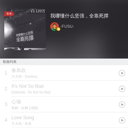
120万
歌单
我哪懂什么坚强，全靠死撑
-FUSU-
歌曲列表
春风吹
1
方大同
- Soulboy
It's Not So Bad
2
Dybbukk
- It's Not So Bad
心墙
3
郭静
- 在树上唱歌
Love Song
4
方大同
- 未来