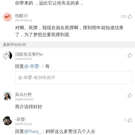
你带来的 ，远比它让你失去的多 。
纸醒川
132
2017年9月1日
对啊。死撑，我现在就在死撑啊，撑到明年就知道结果
了，为了梦想总要死撑到底
最新评论(618)
泪斩东京誓约n
2026年5月6日
回复
@
-坏婴-
：
有
@-坏婴-
有26年的不
风马行野
2026年4月20日
简介说得好好
-坏婴-
1
2026年4月8日
回复
@
Yuvy_
：
妈呀这么多赞没几个人㊗️