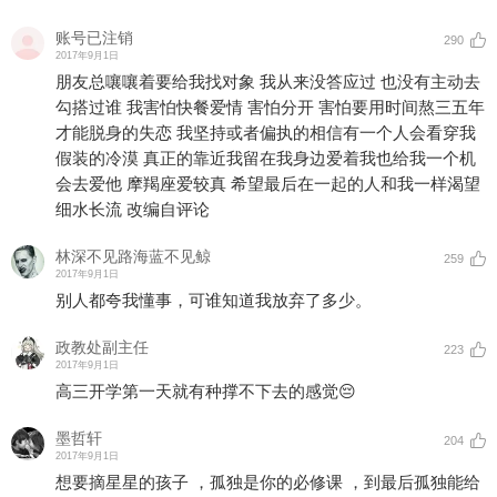
账号已注销
290
2017年9月1日
朋友总嚷嚷着要给我找对象 我从来没答应过 也没有主动去
勾搭过谁 我害怕快餐爱情 害怕分开 害怕要用时间熬三五年
才能脱身的失恋 我坚持或者偏执的相信有一个人会看穿我
假装的冷漠 真正的靠近我留在我身边爱着我也给我一个机
会去爱他 摩羯座爱较真 希望最后在一起的人和我一样渴望
细水长流 改编自评论
林深不见路海蓝不见鲸
259
2017年9月1日
别人都夸我懂事，可谁知道我放弃了多少。
政教处副主任
223
2017年9月1日
高三开学第一天就有种撑不下去的感觉😔
墨哲轩
204
2017年9月1日
想要摘星星的孩子 ，孤独是你的必修课 ，到最后孤独能给