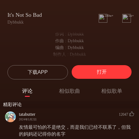
It's Not So Bad
100w+
1w+
Dybbukk
作词 : Dybbukk
作曲 : Dybbukk
编曲 : Dybbukk
制作人 : Dybbukk
My tea is gone cold I' m wondering why
我的茶慢慢变凉 我在想这是为什么
打开
下载APP
I got out of bed at all
我从床上爬起
The morning rain clouds up my window
评论
相似歌曲
相似歌单
清晨的雨滴挂满窗户
And I can't see at all
精彩评论
我什么也看不见
Even if I could it'd all be grey
tatabutter
12047
2024年5月2日
即使一切都变成灰色
But your picture on my wall
友情最可怕的不是绝交，而是我们已经不联系了，但我
但是看到墙上你的照片
的妈妈还记得你的名字