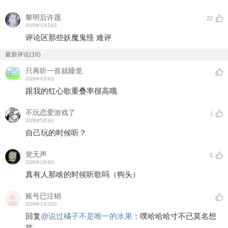
黎明后许愿
22
2025年1月14日
评论区那些妖魔鬼怪 难评
最新评论(16)
只再听一首就睡觉
2026年8月4日
跟我的红心歌重叠率很高哦
不玩恋爱游戏了
1
2026年5月3日
自己玩的时候听？
觉无声
5
2026年2月8日
真有人那啥的时候听歌吗（狗头）
账号已注销
2026年1月25日
回复
@
说过橘子不是唯一的水果
：
噗哈哈哈寸不已莫名想
笑