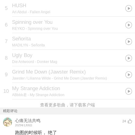
HUSH
5
Ari Abdul
- Fallen Angel
Spinning over You
6
REYKO
- Spinning over You
Señorita
7
MADILYN
- Señorita
Ugly Boy
8
Die Antwoord
- Donker Mag
Grind Me Down (Jawster Remix)
9
Jawster / Lilianna Wilde
- Grind Me Down (Jawster Remix)
My Strange Addiction
10
ABbbb君
- My Strange Addiction
查看更多歌曲，请下载客户端
精彩评论
心痛无法共鸣
24
2025年1月6日
跑图的时候听， 绝了