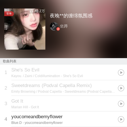
38.2万
歌单
夜晚**的缠绵氛围感
坐蹲
歌曲列表
She's So Evil
1
Kayou. / Zaini / Coldillumination
- She's So Evil
Sweetdreams (Podval Capella Remix)
2
Emily Browning / Podval Capella
- Sweetdreams (Podval Capella Remix)
Got It
3
Marian Hill
- Got It
youcomeandbemyflower
4
Blue.D
- youcomeandbemyflower