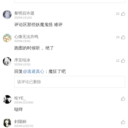
黎明后许愿
22
2025年1月14日
评论区那些妖魔鬼怪 难评
心痛无法共鸣
24
2025年1月6日
跑图的时候听， 绝了
序言结冰
12
2025年1月5日
回复
@
逃避真心
：
魔怔了吧
该评论已删除
纶YE_
2024年12月30日
哒咩
釗陽銅
2024年12月27日