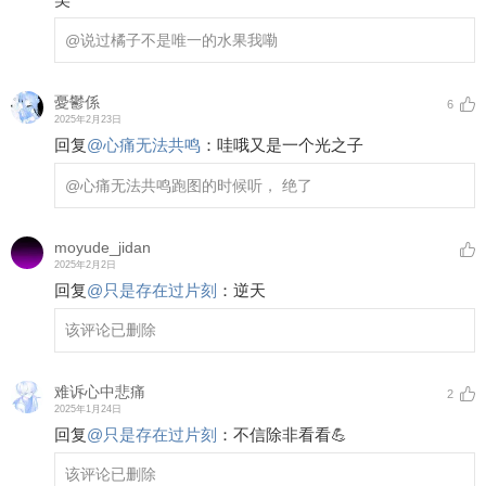
@说过橘子不是唯一的水果
我嘞
憂鬱係
6
2025年2月23日
回复
@
心痛无法共鸣
：
哇哦又是一个光之子
@心痛无法共鸣
跑图的时候听， 绝了
moyude_jidan
2025年2月2日
回复
@
只是存在过片刻
：
逆天
该评论已删除
难诉心中悲痛
2
2025年1月24日
回复
@
只是存在过片刻
：
不信除非看看💪
该评论已删除