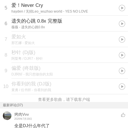
爱！Never Cry
5
hayden / 无招Leo_wuzhao world
- YES NO LOVE
遗失的心跳 0.8x 完整版
6
薇薇
- 遗失的心跳0.8x
爱如火
7
那艺娜
- 爱如火
秒针 (Dj版)
8
阿梨粤 / DJR7
- 秒针
偏爱 (咚鼓版)
9
DJ阿轩
- 我只想做你的太阳
你看到的我 (DJ版)
10
黄勇 / 任书怀
- 你看到的我
查看更多歌曲，请下载客户端
最新评论(37)
烤肉Vvv
2026年7月19日
全是DJ什么年代了