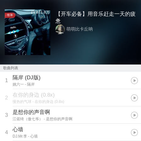
671.8万
【开车必备】用音乐赶走一天的疲
歌单
惫
萌萌比卡丘呐
歌曲列表
隔岸 (DJ版)
1
姚六一
- 隔岸
在你的身边 (0.8x)
2
慢热的气球
- 在你的身边 (0.8x)
是想你的声音啊
3
江偌绮（傲七爷）
- 是想你的声音啊
心墙
4
DJ.Mr.李
- 心墙