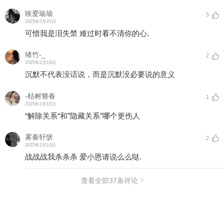
唉爱瑜瑜
5
2025年2月21日
可惜我是泪失禁 难过时看不清你的心.
绪竹-_
2
2025年2月18日
沉默不代表没话说，而是沉默没必要说的意义
-枯树簪春
1
2025年2月15日
“解除关系“和”隐藏关系”哪个更伤人
雾秦轩恹
2
2025年2月14日
战战战我杀杀杀 爱小恩请说么么哒.
查看全部
37
条评论