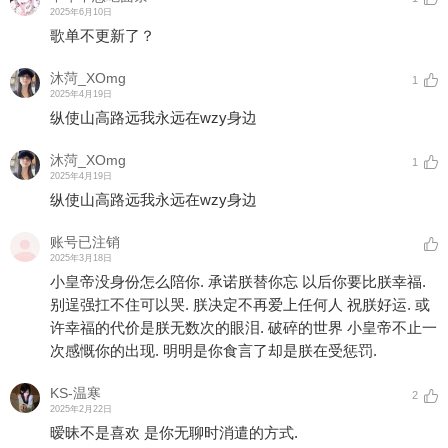
2025年6月10日
歌单不更新了？
沐菏_XOmg
1
2025年4月19日
纵使山高路远我永远在wzy身边
沐菏_XOmg
1
2025年4月19日
纵使山高路远我永远在wzy身边
账号已注销
2025年3月18日
小皇帝没身份怎么陪你. 承诺朕替你忘 以后你要比朕幸福.
别逞强扛不住可以哭. 朕决定不再爱上任何人 祝朕好运. 或
许幸福的代价是朕无数次的眼泪. 破碎的世界 小皇帝不止一
次感慨你的出现. 明明是你食言了却是朕在受惩罚.
KS-温寒
2
2025年2月22日
暧昧不是喜欢 是你无聊时消遣的方式.