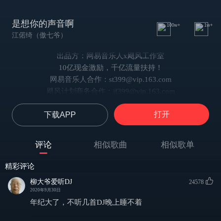
是想你的声音啊
100w+
1w+
江偌绮（傲七爷）
出品方：网易音乐人x飓风工作室
10亿现金激励，千亿流量扶持！
网易音乐人合作：st399@vip.163.com
飓风计划商务合作：jf399@vip.163.com
作曲 : 小雨滴
打开
下载APP
作词 : 小雨滴
编曲：罗洋（卡其漠）
制作：DjYaha@深声文化
评论
相似歌曲
相似歌单
出品：匠心音乐
企划：网易音乐人x飓风计划
精彩评论
你快听 滴答滴 滴答滴 滴答滴 是雨滴的声音
柳大爷爱听DJ
24578
你快听 是我在 是我在 是我在哼你最爱听的旋律
2020年9月30日
你快听 滴答滴 滴答滴 滴答滴 是雨滴的声音
年纪大了，不听几首DJ晚上睡不着
你快听 是我在 是我在 是我在哼你最爱听的旋律