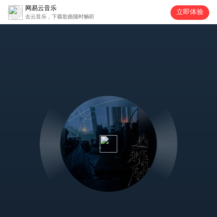
网易云音乐
立即体验
去云音乐，下载歌曲随时畅听