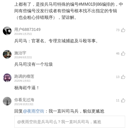
上都有了，是按兵马司特殊的编号#MM01到86编排的，中
间有些编号没发行或者有些编号根本找不出指定的专辑
（也会粗心排错顺序），望谅解。
用户68873149
73
2019年1月25日
兵司马：官署名。专理京城捕盗及斗殴等事。
施治宇
46
2018年9月22日
兵马司没有一个垃圾
跑调的榴莲
13
2020年1月8日
杨海崧牛逼！
你看见过海
11
2021年10月13日
回复
@
夜雨空街
：
我一直叫司马兵，貌似更尴尬
@夜雨空街
是兵马司么？我一直叫兵司马，尴尬