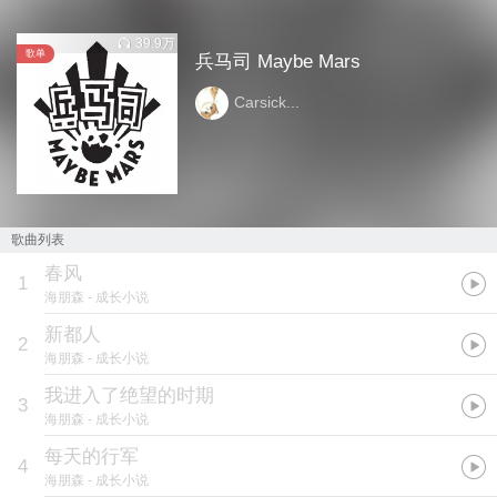
39.9万
歌单
兵马司 Maybe Mars
Carsick...
歌曲列表
春风
1
海朋森
- 成长小说
新都人
2
海朋森
- 成长小说
我进入了绝望的时期
3
海朋森
- 成长小说
每天的行军
4
海朋森
- 成长小说