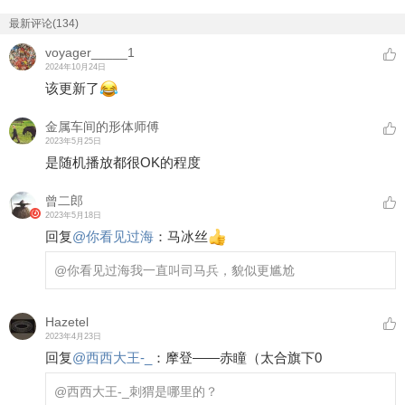
最新评论(134)
voyager_____1
2024年10月24日
该更新了
金属车间的形体师傅
2023年5月25日
是随机播放都很OK的程度
曾二郎
2023年5月18日
回复
@
你看见过海
：
马冰丝
@你看见过海
我一直叫司马兵，貌似更尴尬
Hazetel
2023年4月23日
回复
@
西西大王-_
：
摩登——赤瞳（太合旗下0
@西西大王-_
刺猬是哪里的？