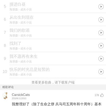
撞进白昼
5
海朋森
- 成长小说
从出生到现在
6
海朋森
- 成长小说
我们的歌谣
7
海朋森
- 成长小说
找到了
8
海朋森
- 成长小说
我不愿再有来生
9
海朋森
- 成长小说
快乐的时光总是短暂的
10
海朋森
- 成长小说
查看更多歌曲，请下载客户端
精彩评论
CarsickCats
178
2018年11月6日
我整理好了（除了生命之饼 兵马司五周年和十周年）基本