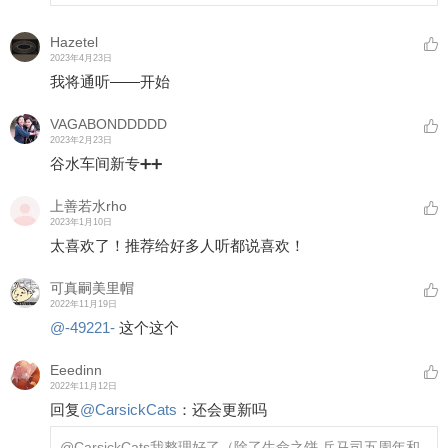
Hazetel
2023年4月23日
我将通听——开始
VAGABONDDDDD
2023年2月23日
谷水车间新专➕➕
上善若水rho
2023年1月10日
太喜欢了！推荐给好多人听都说喜欢！
可真嗣美里帽
2022年11月19日
@-49221-
这个这个
Eeedinn
2022年11月12日
回复
@
CarsickCats
：
还会更新吗
@CarsickCats
我整理好了（除了生命之饼 兵马司五周年和