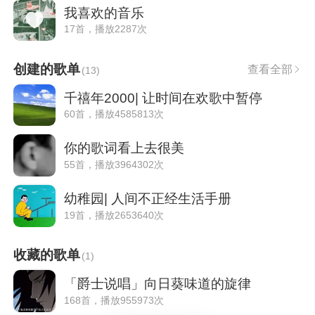
我喜欢的音乐
17首，播放2287次
创建的歌单
查看全部
(
13
)
千禧年2000| 让时间在欢歌中暂停
60首，播放4585813次
你的歌词看上去很美
55首，播放3964302次
幼稚园| 人间不正经生活手册
19首，播放2653640次
收藏的歌单
(
1
)
「爵士说唱」向日葵味道的旋律
168首，播放955973次