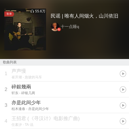
55.6万
歌单
民谣 | 唯有人间烟火，山川依旧
十一点睡q
歌曲列表
声声慢
1
崔开潮
- 急驶的马车
碎銀幾兩
2
轩东
- 碎银几两
亦是此间少年
3
枯木逢春
- 亦是此间少年
王招君
(
《寻汉计》电影推广曲
)
4
任素汐
- TA·说