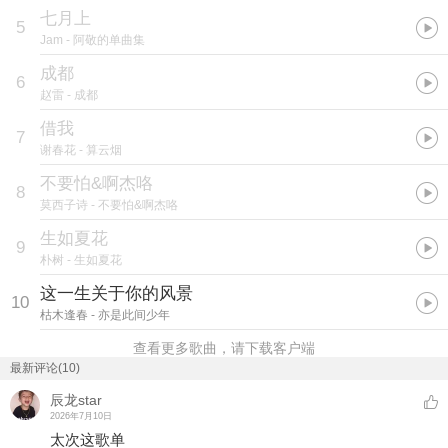
七月上
5
Jam
- 阿敬的单曲集
成都
6
赵雷
- 成都
借我
7
谢春花
- 算云烟
不要怕&啊杰咯
8
莫西子诗
- 不要怕&啊杰咯
生如夏花
9
朴树
- 生如夏花
这一生关于你的风景
10
枯木逢春
- 亦是此间少年
查看更多歌曲，请下载客户端
最新评论(10)
辰龙star
2026年7月10日
太次这歌单