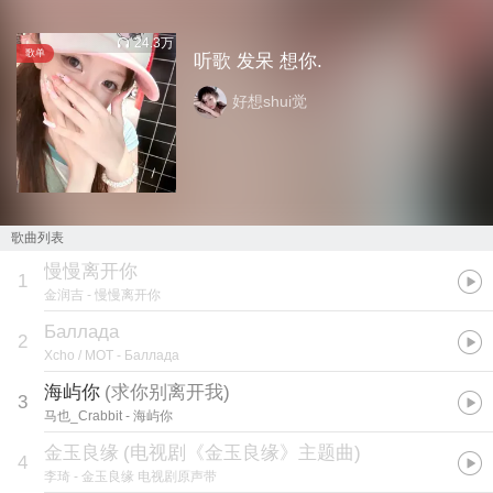
24.3万
歌单
听歌 发呆 想你.
好想shui觉
歌曲列表
慢慢离开你
1
金润吉
- 慢慢离开你
Баллада
2
Xcho / МОТ
- Баллада
海屿你
(
求你别离开我
)
3
马也_Crabbit
- 海屿你
金玉良缘
(
电视剧《金玉良缘》主题曲
)
4
李琦
- 金玉良缘 电视剧原声带