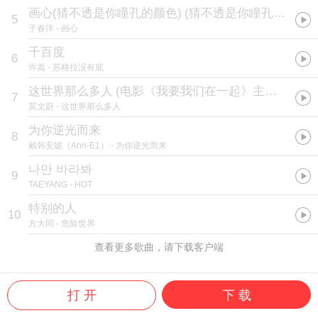
画心(猜不透是你瞳孔的颜色)
(
猜不透是你瞳孔的颜色
)
5
于春洋
- 画心
千百度
6
许嵩
- 苏格拉没有底
这世界那么多人
(
电影《我要我们在一起》主题曲
)
7
莫文蔚
- 这世界那么多人
为你逆光而来
8
戴韩安妮（Ann-E1）
- 为你逆光而来
나만 바라봐
9
TAEYANG
- HOT
特别的人
10
方大同
- 危险世界
查看更多歌曲，请下载客户端
打 开
下 载