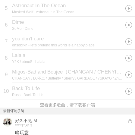
Astronaut In The Ocean
5
Masked Wolf
- Astronaut In The Ocean
Dime
6
SoMo
- Dime
you don't care
7
ohsobrkn
- let's pretend this world is a happy place
Lalala
8
Y2K / bbno$
- Lalala
Migos-Bad and Boujee（CHANGAN / CHENYI Music Studio / 苏扭亏 / 汪制富 / GARBAGE / 7SKAYG / ZhangHFang / Young Xenon / CHAT / Ford / SAKE remix）
9
CHANGAN / DJ不二 / Butterfly / Sherry / GARBAGE / 7SKAYG / ZhangHFang / Xenon / CHAT / Ford / SAKE
Back To Life
10
Russ
- Back To Life
查看更多歌曲，请下载客户端
最新评论(18)
好久不见-M
2025年5月1日
啥玩意