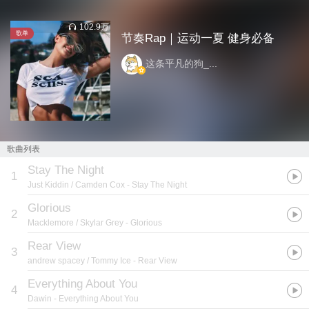
102.9万
歌单
节奏Rap｜运动一夏 健身必备
这条平凡的狗_...
歌曲列表
Stay The Night
1
Just Kiddin / Camden Cox
- Stay The Night
Glorious
2
Macklemore / Skylar Grey
- Glorious
Rear View
3
andrew spacey / Tommy Ice
- Rear View
Everything About You
4
Dawin
- Everything About You