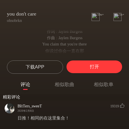
you don't care
10w+
1w+
ohsobrkn
作词 : Jaylen Burgess
作曲 : Jaylen Burgess
You claim that you're there
你说过你会一直在那
You said we are a pair
也保证你我会一直在一起
打开
下载APP
But it's only lies
但那不过是谎言
Cause i know you don't care
评论
相似歌曲
相似歌单
因为我知道你并不在意我的想法
The pain that i wear
精彩评论
我所承受的一切痛苦
To you i would share
BItTers_sweeT
19319
我愿与你一并道来
2020年2月8日
But deep down inside
日推！相同的在这里集合！
其实我的内心深处却在隐隐作痛
Girl i know you don't care