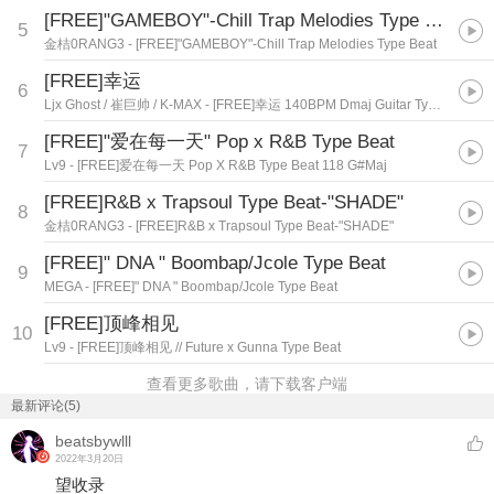
[FREE]"GAMEBOY"-Chill Trap Melodies Type Beat
5
金桔0RANG3
- [FREE]"GAMEBOY"-Chill Trap Melodies Type Beat
[FREE]幸运
6
Ljx Ghost / 崔巨帅 / K-MAX
- [FREE]幸运 140BPM Dmaj Guitar Type Beat
[FREE]"爱在每一天" Pop x R&B Type Beat
7
Lv9
- [FREE]爱在每一天 Pop X R&B Type Beat 118 G#Maj
[FREE]R&B x Trapsoul Type Beat-"SHADE"
8
金桔0RANG3
- [FREE]R&B x Trapsoul Type Beat-"SHADE"
[FREE]" DNA " Boombap/Jcole Type Beat
9
MEGA
- [FREE]" DNA " Boombap/Jcole Type Beat
[FREE]顶峰相见
10
Lv9
- [FREE]顶峰相见 // Future x Gunna Type Beat
查看更多歌曲，请下载客户端
最新评论(5)
beatsbywlll
2022年3月20日
望收录