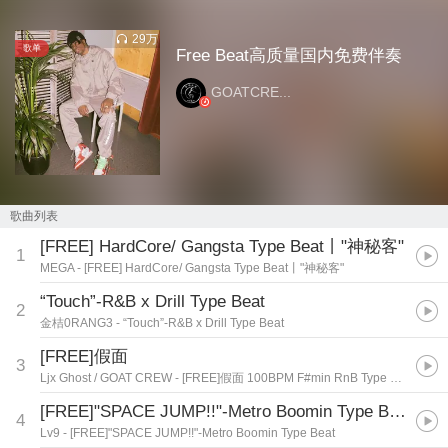
29万
歌单
Free Beat高质量国内免费伴奏
GOATCRE...
歌曲列表
[FREE] HardCore/ Gangsta Type Beat丨"神秘客"
1
MEGA
- [FREE] HardCore/ Gangsta Type Beat丨"神秘客"
“Touch”-R&B x Drill Type Beat
2
金桔0RANG3
- “Touch”-R&B x Drill Type Beat
[FREE]假面
3
Ljx Ghost / GOAT CREW
- [FREE]假面 100BPM F#min RnB Type Beat
[FREE]"SPACE JUMP!!"-Metro Boomin Type Beat
4
Lv9
- [FREE]"SPACE JUMP!!"-Metro Boomin Type Beat