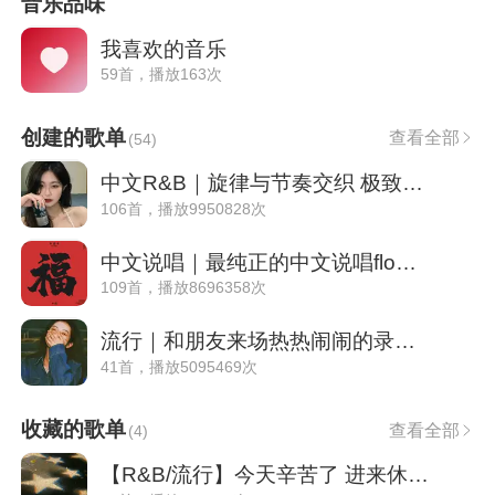
音乐品味
我喜欢的音乐
59首，播放163次
创建的歌单
查看全部
(
54
)
中文R&B｜旋律与节奏交织 极致的浪漫
106首，播放9950828次
中文说唱｜最纯正的中文说唱flow合集
109首，播放8696358次
流行｜和朋友来场热热闹闹的录营吧！
41首，播放5095469次
收藏的歌单
查看全部
(
4
)
【R&B/流行】今天辛苦了 进来休息下吧！