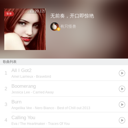
20.1万
歌单
无前奏，开口即惊艳
有只怪兽
歌曲列表
All I Got2
1
Amel Larrieux
- Bravebird
Boomerang
2
Jessica Lee
- Carried Away
Burn
3
Angelika Vee
- Nero Bianco - Best of Chill out 2013
Calling You
4
Eva / The Heartmaker
- Traces Of You