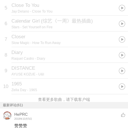
Close To You
5
Jay Delano
- Close To You
Calendar Girl
(
综艺《一周》最热插曲
)
6
Stars
- Set Yourself on Fire
Closer
7
Slow Magic
- How To Run Away
Diary
8
Raquel Castro
- Diary
DISTANCE
9
AYUSE KOZUE
- U&I
1965
10
Zella Day
- 1965
查看更多歌曲，请下载客户端
最新评论(61)
HePRC
2018年10月5日
赞赞赞