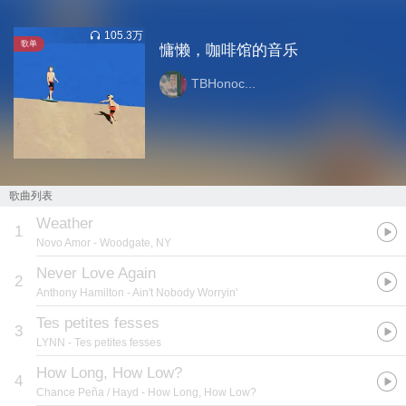
105.3万
歌单
慵懒，咖啡馆的音乐
TBHonoc...
歌曲列表
Weather
1
Novo Amor
- Woodgate, NY
Never Love Again
2
Anthony Hamilton
- Ain't Nobody Worryin'
Tes petites fesses
3
LYNN
- Tes petites fesses
How Long, How Low?
4
Chance Peña / Hayd
- How Long, How Low?