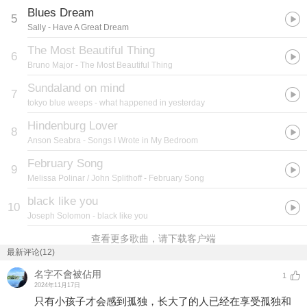
Blues Dream
5
Sally
- Have A Great Dream
The Most Beautiful Thing
6
Bruno Major
- The Most Beautiful Thing
Sundaland on mind
7
tokyo blue weeps
- what happened in yesterday
Hindenburg Lover
8
Anson Seabra
- Songs I Wrote in My Bedroom
February Song
9
Melissa Polinar / John Splithoff
- February Song
black like you
10
Joseph Solomon
- black like you
查看更多歌曲，请下载客户端
最新评论(12)
名字不會被佔用
1
2024年11月17日
只有小孩子才会感到孤独，长大了的人已经在享受孤独和