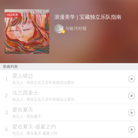
705.7万
精品
歌单
浪漫美学 | 宝藏独立乐队指南
与银河对视
歌曲列表
爱人错过
1
告五人
- 我肯定在几百年前就说过爱你
法兰西多士
2
告五人
- 我肯定在几百年前就说过爱你
爱在夏天
3
告五人
- 爱在夏天
爱在夏天-盛夏之约
4
告五人
- 爱在夏天-盛夏之约