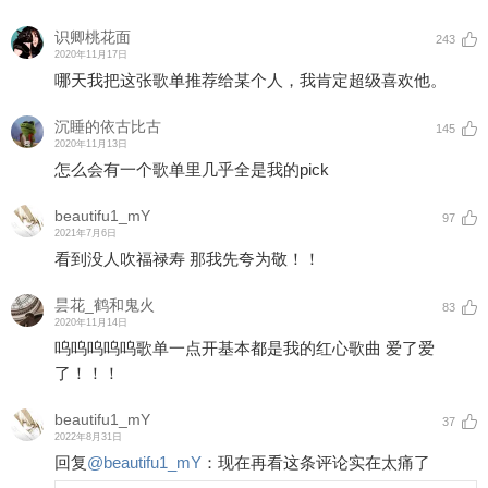
识卿桃花面
243
2020年11月17日
哪天我把这张歌单推荐给某个人，我肯定超级喜欢他。
沉睡的依古比古
145
2020年11月13日
怎么会有一个歌单里几乎全是我的pick
beautifu1_mY
97
2021年7月6日
看到没人吹福禄寿 那我先夸为敬！！
昙花_鹤和鬼火
83
2020年11月14日
呜呜呜呜呜歌单一点开基本都是我的红心歌曲 爱了爱
了！！！
beautifu1_mY
37
2022年8月31日
回复
@
beautifu1_mY
：
现在再看这条评论实在太痛了