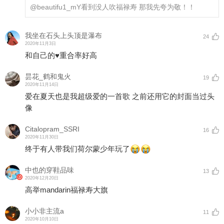
@beautifu1_mY
看到没人吹福禄寿 那我先夸为敬！！
我坐在石头上头顶是瀑布
24
2020年11月3日
和自己的♥️重合率好高
昙花_鹤和鬼火
19
2020年11月14日
爱在夏天也是我超级爱的一首歌 之前还用它的封面当过头
像
Citalopram_SSRI
16
2020年11月30日
终于有人带我们荷尔蒙少年玩了
中也的穿鞋品味
13
2020年12月20日
高举mandarin福禄寿大旗
小小非主流a
11
2020年10月10日