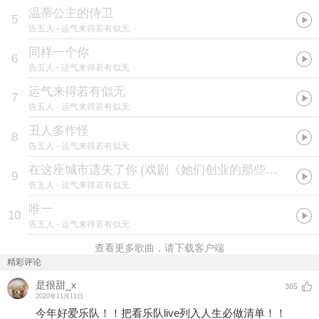
温蒂公主的侍卫
5
告五人
- 运气来得若有似无
同样一个你
6
告五人
- 运气来得若有似无
运气来得若有似无
7
告五人
- 运气来得若有似无
丑人多作怪
8
告五人
- 运气来得若有似无
在这座城市遗失了你
(
戏剧《她们创业的那些事儿》插曲
9
告五人
- 运气来得若有似无
唯一
10
告五人
- 运气来得若有似无
查看更多歌曲，请下载客户端
精彩评论
是很甜_x
365
2020年11月11日
今年好爱乐队！！把看乐队live列入人生必做清单！！