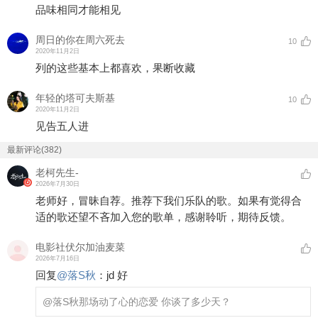
品味相同才能相见
周日的你在周六死去
10
2020年11月2日
列的这些基本上都喜欢，果断收藏
年轻的塔可夫斯基
10
2020年11月2日
见告五人进
最新评论(382)
老柯先生-
2026年7月30日
老师好，冒昧自荐。推荐下我们乐队的歌。如果有觉得合
适的歌还望不吝加入您的歌单，感谢聆听，期待反馈。
电影社伏尔加油麦菜
2026年7月16日
回复
@
落S秋
：
jd 好
@落S秋
那场动了心的恋爱 你谈了多少天？