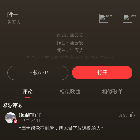
唯一
100w+
10w+
告五人
作词 : 潘云安
作曲 : 潘云安
编曲 : 告五人
制作人 : 陈君豪/韩立康/黄文萱 Ziya Huang
你真的懂唯一 的定义 并不简单如呼吸
打开
下载APP
你真的希望你能厘清 若没交心怎么说明
我真的爱你
句句不轻易
评论
相似歌曲
相似歌单
眼神中飘移
总是在关键时刻清楚洞悉
精彩评论
你的不坚定
Hush咩咩咩
31.9万
配合我颠沛流离
2021年10月18日
死去中清醒
“因为感觉不到爱，所以做了先逃跑的人”
明白你背着我聪明