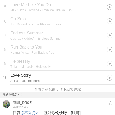
Love Me Like You Do
5
Max Oazo / Camishe
- Love Me Like You Do
Go Solo
6
Tom Rosenthal
- The Pleasant Trees
Endless Summer
7
Cashae / Kiddo AI
- Endless Summer
Run Back to You
8
Hoang / Alisa
- Run Back to You
Helplessly
9
Tatiana Manaois
- Helplessly
Love Story
10
ALisa
- Take me home
查看更多歌曲，请下载客户端
最新评论(175)
茶球_DR0E
2026年6月20日
回复
@
不系舟z_
：
祝听歌愉快呀！
[认可]