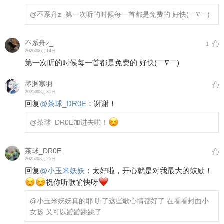
@不系舟z_
第一次听的时候每一首都是免费的 好快(￣∇￣)
不系舟z_
1
2026年6月14日
第一次听的时候每一首都是免费的 好快(￣∇￣)
墨渊寒羽
2025年3月31日
回复
@
茶球_DR0E
：
谢谢！
@茶球_DR0E
加进去啦！
茶球_DR0E
2025年3月25日
回复
@
小玉米妖妖
：
太好啦，开心就是对我最大的鼓励！
祝你听歌愉快呀
@小玉米妖妖
真的耶 听了这些歌心情都好了 在看看封面小
女孩 又可以蹦蹦跳跳了