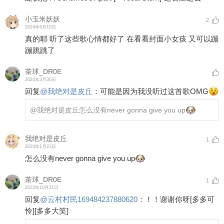
小玉米妖妖
2
2024年6月10日
真的耶 听了这些歌心情都好了 在看看封面小女孩 又可以蹦
蹦跳跳了
茶球_DR0E
2024年3月30日
回复
@
我绝对是皮丘
：
可能是因为我没听过这首歌OMG
@我绝对是皮丘
怎么没有never gonna give you up
我绝对是皮丘
1
2024年1月21日
怎么没有never gonna give you up
茶球_DR0E
1
2023年10月21日
回复
@
云村村民169484237880620
：
！！谢谢你呀
[多多可
怜]
[多多大笑]