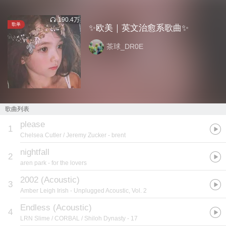
190.4万
歌单
✨欧美｜英文治愈系歌曲✨
茶球_DR0E
歌曲列表
please
1
Chelsea Cutler / Jeremy Zucker
- brent
nightfall
2
aren park
- for the lovers
2002 (Acoustic)
3
Amber Leigh Irish
- Unplugged Acoustic, Vol. 2
Endless (Acoustic)
4
LRN Slime / CORBAL / Shiloh Dynasty
- 17