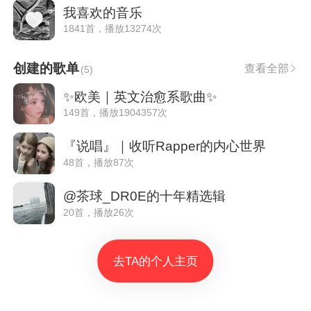
我喜欢的音乐
1841首，播放13274次
创建的歌单
查看全部
(
5
)
✨欧美｜英文治愈系歌曲✨
149首，播放1904357次
『说唱』｜收听Rapper的内心世界
48首，播放87次
@茶球_DR0E的十年精选辑
20首，播放26次
去TA的个人主页