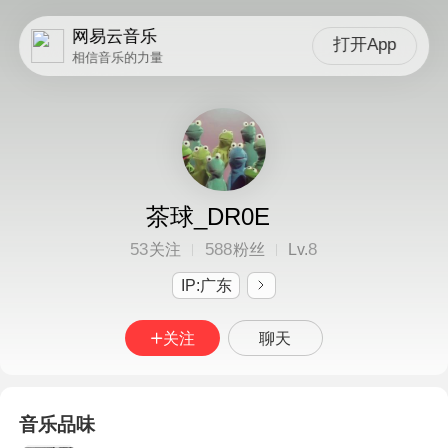
网易云音乐
打开App
相信音乐的力量
茶球_DR0E
53
588
8
关注
粉丝
Lv.
IP:广东
关注
聊天
音乐品味