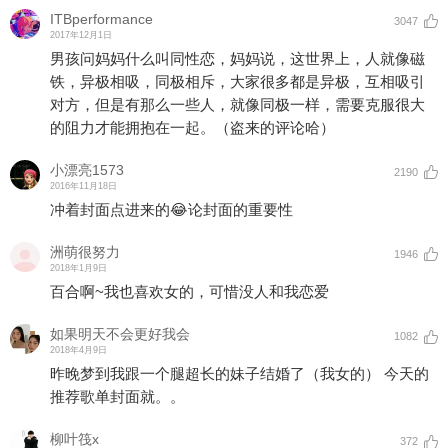
ITBperformance
3047
2017年12月1日
男孩问妈妈什么叫同性恋，妈妈说，这世界上，人就像磁
铁，异极相吸，同极相斥，大家很多都是异极，互相吸引
对方，但是有那么一些人，就像同极一样，需要克服很大
的阻力才能拥抱在一起。（盗来的评论哈）
小漂亮1573
2190
2016年11月18日
冲着封面点进来的😂论封面的重要性
洲萌很努力
1946
2018年1月9日
百合啊~我也喜欢女的，可惜没人和我恋爱
如果明天不会更好我会
1082
2018年4月9日
昨晚梦到我跟一个腿超长的妹子结婚了（我女的） 今天的
推荐歌单封面就。。
柳叶筏x
372