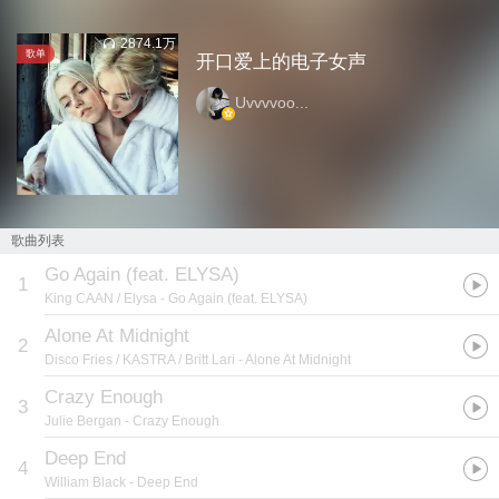
2874.1万
歌单
开口爱上的电子女声
Uvvvvoo...
歌曲列表
Go Again (feat. ELYSA)
1
King CAAN / Elysa
- Go Again (feat. ELYSA)
Alone At Midnight
2
Disco Fries / KASTRA / Britt Lari
- Alone At Midnight
Crazy Enough
3
Julie Bergan
- Crazy Enough
Deep End
4
William Black
- Deep End