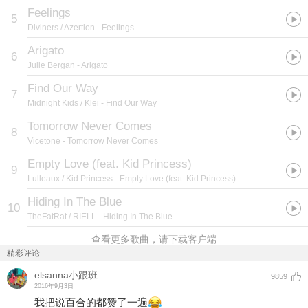
Feelings
5
Diviners / Azertion
- Feelings
Arigato
6
Julie Bergan
- Arigato
Find Our Way
7
Midnight Kids / Klei
- Find Our Way
Tomorrow Never Comes
8
Vicetone
- Tomorrow Never Comes
Empty Love (feat. Kid Princess)
9
Lulleaux / Kid Princess
- Empty Love (feat. Kid Princess)
Hiding In The Blue
10
TheFatRat / RIELL
- Hiding In The Blue
查看更多歌曲，请下载客户端
精彩评论
elsanna小跟班
9859
2016年9月3日
我把说百合的都赞了一遍