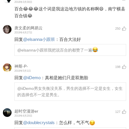
2018年3月30日
百合😂😂😂这个词是我这边地方镇的名称啊😄，南宁横县
百合镇😂
唐文柔的网易云
250
2019年4月27日
回复
@
elsanna小跟班
：
百合大法好
@elsanna小跟班
我把说百合的都赞了一遍
神斯-P-
198
2019年5月1日
回复
@
iiDemo
：
真相是她们只是双胞胎
@iiDemo
男女失衡没关系，男生的选择不一定是女生，女生
的选择也不一定是男生。
超时空漫游er
127
2019年4月20日
回复
@
doublecrystals
：
怎么样，气不气