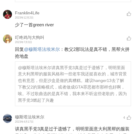
Franklin4Life
2023年12月2日
少了一首green river
叮咚鸡与大狗叫
2023年7月3日
回复
@
穆斯塔法埃米尔
：
教父2那玩法是真不错，黑帮火拼
抢地盘
@穆斯塔法埃米尔
讲真黑手党3真是过于遗憾了，明明里面
意大利黑帮的服装风格和一些老车我还挺喜欢的，城市背景
也有意思，但是沙盒是做的真糟糕。建议hanger13去了解
下教父2的策略模式，或者做成GTA罪恶都市那样也好啊，
唉。不过歌曲选的是真不错，我本来不听这些老歌的，因为
黑手党3燃起了兴趣
穆斯塔法埃米尔
4
2023年4月17日
讲真黑手党3真是过于遗憾了，明明里面意大利黑帮的服装