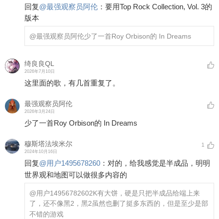
回复
@
最强观察员阿伦
：
要用Top Rock Collection, Vol. 3的
版本
@最强观察员阿伦
少了一首Roy Orbison的 In Dreams
绮良良QL
2026年7月10日
这里面的歌，有几首重复了。
最强观察员阿伦
2026年3月24日
少了一首Roy Orbison的 In Dreams
穆斯塔法埃米尔
1
2024年10月16日
回复
@
用户1495678260
：
对的，给我感觉是半成品，明明
世界观和地图可以做很多内容的
@用户1495678260
2K有大饼，硬是只把半成品给端上来
了，还不像黑2，黑2虽然也删了挺多东西的，但是至少是部
不错的游戏