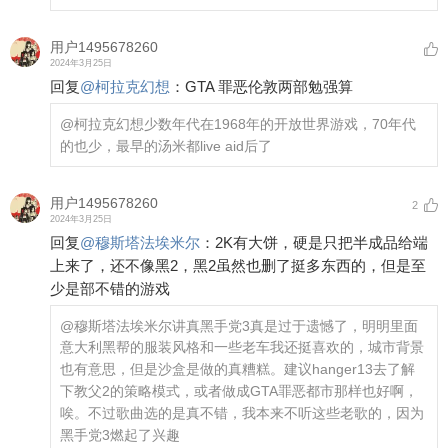
用户1495678260
2024年3月25日
回复
@
柯拉克幻想
：
GTA 罪恶伦敦两部勉强算
@柯拉克幻想
少数年代在1968年的开放世界游戏，70年代
的也少，最早的汤米都live aid后了
用户1495678260
2
2024年3月25日
回复
@
穆斯塔法埃米尔
：
2K有大饼，硬是只把半成品给端
上来了，还不像黑2，黑2虽然也删了挺多东西的，但是至
少是部不错的游戏
@穆斯塔法埃米尔
讲真黑手党3真是过于遗憾了，明明里面
意大利黑帮的服装风格和一些老车我还挺喜欢的，城市背景
也有意思，但是沙盒是做的真糟糕。建议hanger13去了解
下教父2的策略模式，或者做成GTA罪恶都市那样也好啊，
唉。不过歌曲选的是真不错，我本来不听这些老歌的，因为
黑手党3燃起了兴趣