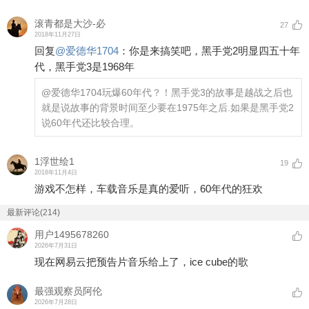
滚青都是大沙-必
27
2018年11月27日
回复
@
爱德华1704
：
你是来搞笑吧，黑手党2明显四五十年
代，黑手党3是1968年
@爱德华1704
玩爆60年代？！黑手党3的故事是越战之后也
就是说故事的背景时间至少要在1975年之后.如果是黑手党2
说60年代还比较合理。
1浮世绘1
19
2018年11月4日
游戏不怎样，车载音乐是真的爱听，60年代的狂欢
最新评论(214)
用户1495678260
2026年7月31日
现在网易云把预告片音乐给上了，ice cube的歌
最强观察员阿伦
2026年7月28日