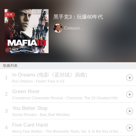
30.2万
歌单
黑手党3：玩爆60年代
Colazon...
歌曲列表
In Dreams
(
电影《蓝丝绒》插曲
)
1
Roy Orbison
- Feelin' Free in 63
Green River
2
Creedence Clearwater Revival
- Chronicle: The 20 Greatest Hits
You Better Stop
3
Sonny Rhodes
- Bad, Bad Whiskey
Five Card Hand
4
Mercy Dee Walton
- The Bluesville Years, Vol. 4: In the Key of the Blues