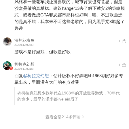
风格和一些老车我还挺喜欢的，城市背景也有意思，但是
沙盒是做的真糟糕。建议hanger13去了解下教父2的策略模
式，或者做成GTA罪恶都市那样也好啊，唉。不过歌曲选
的是真不错，我本来不听这些老歌的，因为黑手党3燃起了
兴趣
清炖花椒鱼
1
2022年12月28日
游戏不是好游戏，但歌是好歌
柯拉克幻想
1
2022年11月21日
回复
@
柯拉克幻想
：
估计版权不好弄吧hh1968刚好好多专
辑出来，里面没有大门的有点难受
@柯拉克幻想
少数年代在1968年的开放世界游戏，70年代
的也少，最早的汤米都live aid后了
查看全部
214
条评论