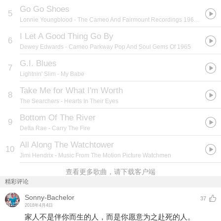
Go Go Shoes
5
Lonnie Youngblood
- The Cameo And Fairmount Recordings 1965-1967
I Let A Good Thing Go By
6
Dewey Edwards
- Cameo Parkway Pop And Soul Gems Of 1965
G.I. Blues
7
Lightnin' Slim
- My Babe
Take Me for What I'm Worth
8
The Searchers
- Hearts In Their Eyes
Bottom Of The River
9
Delta Rae
- Carry The Fire
All Along The Watchtower
10
Jimi Hendrix
- Music From The Motion Picture Watchmen
查看更多歌曲，请下载客户端
精彩评论
Sonny-Bachelor
37
2018年4月4日
家人不是伴你而生的人，而是你愿意为之赴死的人。