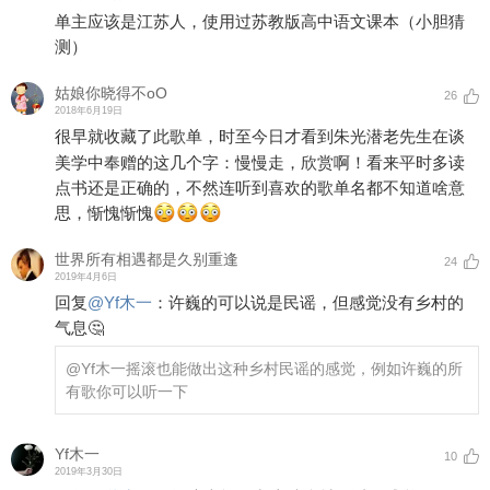
单主应该是江苏人，使用过苏教版高中语文课本（小胆猜
测）
姑娘你晓得不oO
26
2018年6月19日
很早就收藏了此歌单，时至今日才看到朱光潜老先生在谈
美学中奉赠的这几个字：慢慢走，欣赏啊！看来平时多读
点书还是正确的，不然连听到喜欢的歌单名都不知道啥意
思，惭愧惭愧
世界所有相遇都是久别重逢
24
2019年4月6日
回复
@
Yf木一
：
许巍的可以说是民谣，但感觉没有乡村的
气息🤔
@Yf木一
摇滚也能做出这种乡村民谣的感觉，例如许巍的所
有歌你可以听一下
Yf木一
10
2019年3月30日