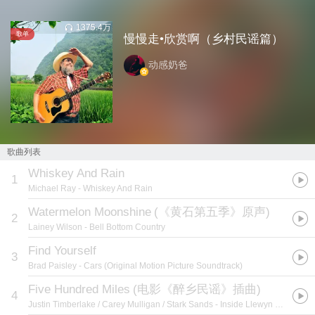
1375.4万
歌单
慢慢走•欣赏啊（乡村民谣篇）
动感奶爸
歌曲列表
Whiskey And Rain
1
Michael Ray
- Whiskey And Rain
Watermelon Moonshine
(
《黄石第五季》原声
)
2
Lainey Wilson
- Bell Bottom Country
Find Yourself
3
Brad Paisley
- Cars (Original Motion Picture Soundtrack)
Five Hundred Miles
(
电影《醉乡民谣》插曲
)
4
Justin Timberlake / Carey Mulligan / Stark Sands
- Inside Llewyn Davis: Original Soundtrack Recording