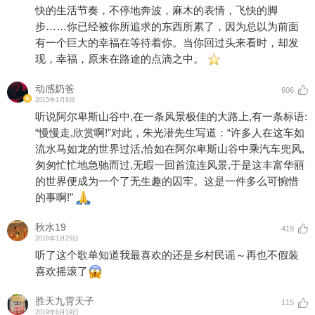
快的生活节奏，不停地奔波，麻木的表情，飞快的脚
步……你已经被你所追求的东西所累了，因为总以为前面
有一个巨大的幸福在等待着你。当你回过头来看时，却发
现，幸福，原来在路途的点滴之中。
动感奶爸
606
2015年1月6日
听说阿尔卑斯山谷中,在一条风景极佳的大路上,有一条标语:
“慢慢走,欣赏啊!”对此，朱光潜先生写道：“许多人在这车如
流水马如龙的世界过活,恰如在阿尔卑斯山谷中乘汽车兜风,
匆匆忙忙地急驰而过,无暇一回首流连风景,于是这丰富华丽
的世界便成为一个了无生趣的囚牢。这是一件多么可惋惜
的事啊!”
秋水19
419
2016年1月29日
听了这个歌单知道我最喜欢的还是乡村民谣～再也不假装
喜欢摇滚了
胜天九霄天子
115
2019年6月19日