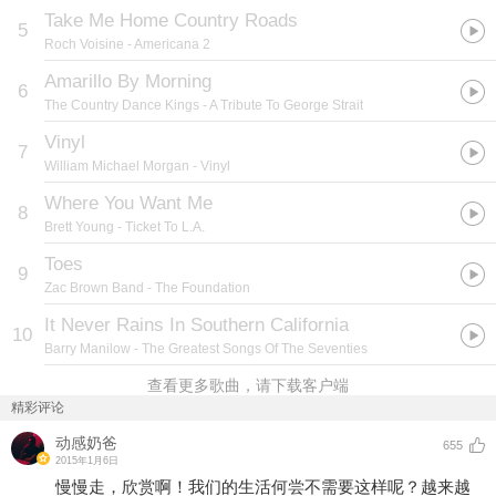
Take Me Home Country Roads
5
Roch Voisine
- Americana 2
Amarillo By Morning
6
The Country Dance Kings
- A Tribute To George Strait
Vinyl
7
William Michael Morgan
- Vinyl
Where You Want Me
8
Brett Young
- Ticket To L.A.
Toes
9
Zac Brown Band
- The Foundation
It Never Rains In Southern California
10
Barry Manilow
- The Greatest Songs Of The Seventies
查看更多歌曲，请下载客户端
精彩评论
动感奶爸
655
2015年1月6日
慢慢走，欣赏啊！我们的生活何尝不需要这样呢？越来越