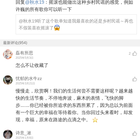
回复
@
秋水19
：
摇滚也能做出这种乡村民谣的感觉，例如
许巍的所有歌你可以听一下
@秋水19
听了这个歌单知道我最喜欢的还是乡村民谣～再也
不假装喜欢摇滚了
最新评论(954)
磊有所思
2
2025年5月3日
怎么不让收藏了
忧郁的水牛zz
2025年3月21日
慢慢走，欣赏啊！我们的生活何尝不需要这样呢？越来越
快的生活节奏，不停地奔波，麻木的表情，飞快的脚
步……你已经被你所追求的东西所累了，因为总以为前面
有一个巨大的幸福在等待着你。当你回过头来看时，却发
现，幸福，原来在路途的点滴之中。
诗意_湫
2025年1月8日