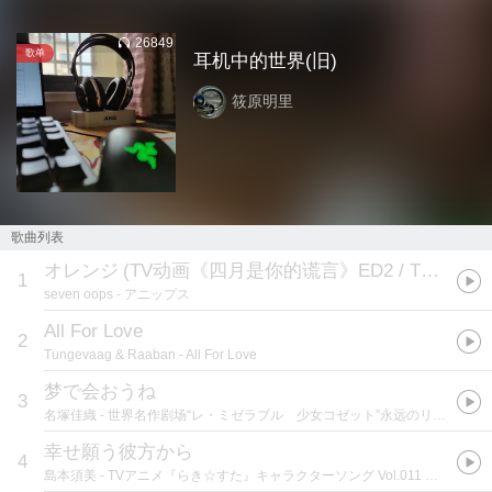
26849
歌单
耳机中的世界(旧)
筱原明里
歌曲列表
オレンジ
(
TV动画《四月是你的谎言》ED2 / TVアニメ「四月は君の嘘」ED2テーマ
1
seven oops
- アニップス
All For Love
2
Tungevaag & Raaban
- All For Love
梦で会おうね
3
名塚佳織
- 世界名作剧场“レ・ミゼラブル 少女コゼット”永远のリング
幸せ願う彼方から
4
島本須美
- TVアニメ『らき☆すた』キャラクターソング Vol.011 泉かなたと泉そうじろう