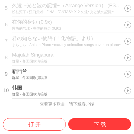
久遠 ~光と波の記憶~（Arrange Version）
(
PS2游戏《最终幻想10-2》精选编曲集
5
松枝賀子 / 江口貴勅
- FINAL FANTASY X-2 久遠~光と波の記憶~
在你的身边 (0.9x)
6
慢热的气球
- 在你的身边 (0.9x)
君の知らない物語
(
「化物語」より
)
7
まらしぃ
- Anison Piano ~marasy animation songs cover on piano~
Majulah Singapura
8
群星
- 各国国歌演唱版
新西兰
9
群星
- 各国国歌演唱版
韩国
10
群星
- 各国国歌演唱版
查看更多歌曲，请下载客户端
打 开
下 载