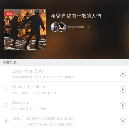
20981
歌单
相愛吧 終有一散的人們
thepaIemo...
歌曲列表
Lose Your Soul
1
Dead Man's Bones
- Dead Man's Bones
Above the Neck
2
Sofia Isella
- Above the Neck
Woman
3
Mumford & Sons
- Delta
SHUT YOUR DAMN 95.7892
4
Labrinth
- SHUT YOUR DAMN 95.7892