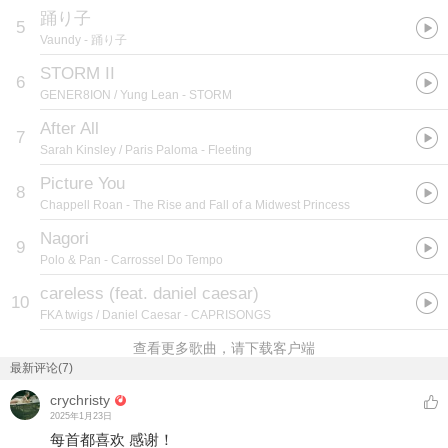
踊り子
5
Vaundy
- 踊り子
STORM II
6
GENER8ION / Yung Lean
- STORM
After All
7
Sarah Kinsley / Paris Paloma
- Fleeting
Picture You
8
Chappell Roan
- The Rise and Fall of a Midwest Princess
Nagori
9
Polo & Pan
- Carrossel Do Tempo
careless (feat. daniel caesar)
10
FKA twigs / Daniel Caesar
- CAPRISONGS
查看更多歌曲，请下载客户端
最新评论(7)
crychristy
2025年1月23日
每首都喜欢 感谢！