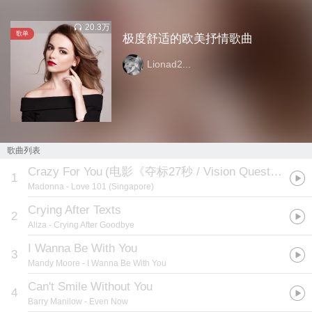
20.3万
歌单
极度舒适的欧美抒情歌曲
Lionad2...
歌曲列表
Crazy For You
(
电影《夺标27秒 / Vision Quest》插曲
)
1
Madonna
- Love 101 (Singapore)
Crying After Texts
2
Aliza
- Crying After Goodbye
I Wanna Be With You
3
Mandy Moore
- I Wanna Be With You
Can't Smile Without You
4
Barry Manilow
- Even Now