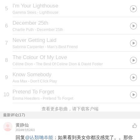
I'm Your Lighthouse
5
Gamma Skies
- Lighthouse
December 25th
6
Charlie Puth
- December 25th
Never Getting Laid
7
Sabrina Carpenter
- Man’s Best Friend
The Colour Of My Love
8
Céline Dion
- The Best Of Celine Dion & David Foster
Know Somebody
9
Ava Max
- Don't Click Play
Pretend To Forget
10
Emma Heesters
- Pretend To Forget
查看更多歌曲，请下载客户端
最新评论(17)
黄静仙
2024年5月24日
回复
@
亾類哋夲能
：
如果看到美女你都没感觉了。。那你