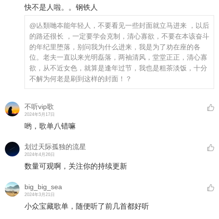
快不是人啦。。钢铁人
@亾類哋夲能
年轻人，不要看见一些封面就立马进来 ，以后
的路还很长 ，一定要学会克制，清心寡欲，不要在本该奋斗
的年纪里堕落，别问我为什么进来，我是为了劝在座的各
位。老夫一直以来光明磊落，两袖清风，堂堂正正，清心寡
欲，从不近女色，就算是逢年过节，我也是粗茶淡饭，十分
不解为何老是刷到这样的封面！？
不听vip歌
2024年5月17日
哟，歌单八错嘛
划过天际孤独的流星
2024年4月26日
数量可观啊，关注你的持续更新
big_big_sea
2024年3月21日
小众宝藏歌单，随便听了前几首都好听